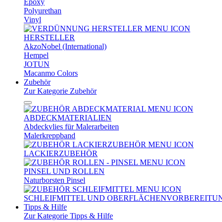
Epoxy
Polyurethan
Vinyl
HERSTELLER
AkzoNobel (International)
Hempel
JOTUN
Macanmo Colors
Zubehör
Zur Kategorie Zubehör
ABDECKMATERIALIEN
Abdeckvlies für Malerarbeiten
Malerkreppband
LACKIERZUBEHÖR
PINSEL UND ROLLEN
Naturborsten Pinsel
SCHLEIFMITTEL UND OBERFLÄCHENVORBEREITU
Tipps & Hilfe
Zur Kategorie Tipps & Hilfe