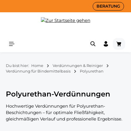
BERATUNG
+49 (0) 231 - 960 488 53
+49 (0) 231 - 960 488 53
+49 (0) 231 - 960 488 53
info@macanmo.com
info@macanmo.com
info@macanmo.com
✅ NORSOK M-501
INTERNATIONAL
✅ ISO 12944
HEMPEL
JOTUN
Zum Hauptinhalt springen
Waren
Du bist hier:
Home
Verdünnungen & Reiniger
Verdünnung für Bindemittelbasis
Polyurethan
Polyurethan-Verdünnungen
Hochwertige Verdünnungen für Polyurethan-
Beschichtungen – für optimale Fließfähigkeit,
gleichmäßigen Verlauf und professionelle Ergebnisse.