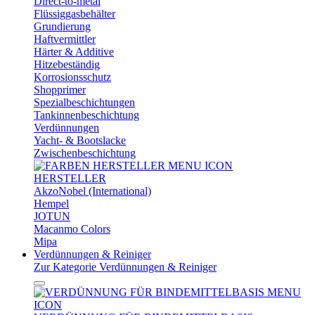
Direct-to-metal
Flüssiggasbehälter
Grundierung
Haftvermittler
Härter & Additive
Hitzebeständig
Korrosionsschutz
Shopprimer
Spezialbeschichtungen
Tankinnenbeschichtung
Verdünnungen
Yacht- & Bootslacke
Zwischenbeschichtung
HERSTELLER
AkzoNobel (International)
Hempel
JOTUN
Macanmo Colors
Mipa
Verdünnungen & Reiniger
Zur Kategorie Verdünnungen & Reiniger