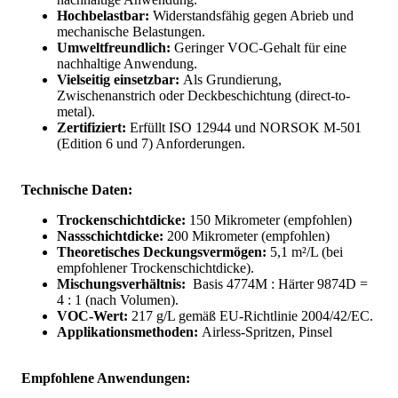
Hochbelastbar:
Widerstandsfähig gegen Abrieb und
mechanische Belastungen.
Umweltfreundlich:
Geringer VOC-Gehalt für eine
nachhaltige Anwendung.
Vielseitig einsetzbar:
Als Grundierung,
Zwischenanstrich oder Deckbeschichtung (direct-to-
metal).
Zertifiziert:
Erfüllt ISO 12944 und NORSOK M-501
(Edition 6 und 7) Anforderungen.
Technische Daten:
Trockenschichtdicke:
150 Mikrometer (empfohlen)
Nassschichtdicke:
200 Mikrometer (empfohlen)
Theoretisches Deckungsvermögen:
5,1 m²/L (bei
empfohlener Trockenschichtdicke).
Mischungsverhältnis:
Basis 4774M : Härter 9874D =
4 : 1 (nach Volumen).
VOC-Wert:
217 g/L gemäß EU-Richtlinie 2004/42/EC.
Applikationsmethoden:
Airless-Spritzen, Pinsel
Empfohlene Anwendungen: