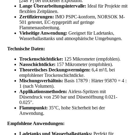
[248°F] bei trockener Exposition.
Lange Überarbeitungsintervalle:
Ideal für Projekte mit
flexiblen Zeitplänen.
Zertifizierungen:
IMO PSPC-konform, NORSOK M-
501 getestet, EC-typgeprüft auf geringe
Flammenausbreitung.
Vielseitige Anwendung:
Geeignet für Ladetanks,
Wasserballasttanks und atmosphärische Umgebungen.
Technische Daten:
Trockenschichtdicke:
125 Mikrometer (empfohlen).
Nassschichtdicke:
157 Mikrometer (empfohlen).
Theoretisches Deckungsvermögen:
6,4 m²/L bei
empfohlener Trockenschichtdicke.
Mischungsverhältnis:
Basis 17879 : Härter 95870 = 4 :
1 (nach Volumen).
Applikationsmethoden:
Airless-Spritzen mit
Düsendruck von 250 bar und Düsenöffnung 0.021-
0.025".
Flammpunkt:
35°C, hohe Sicherheit bei der
Anwendung.
Empfohlene Anwendungen:
Ladetanks und Wasserballasttanks:
Perfekt für