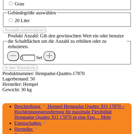
Grau
Gebindegröße
auswählen
20 Liter
Auswahl zurücksetzen
Produkt Anzahl: Gib den gewünschten Wert ein oder benutze
die Schaltflächen um die Anzahl zu erhöhen oder zu
reduzieren.
Set
In den Warenkorb
Produktnummer:
Hempadur-Quattro-17870
Lagerbestand:
50
Hersteller:
Hempel
Gewicht:
30 kg
Beschreibung
Hempel Hempadur Quattro XO 17870 –
Hochleistungsgrundierung für maximale Flexibilität
Hempadur Quattro XO 17870 ist eine Epo…
Mehr
Eigenschaften
Hersteller