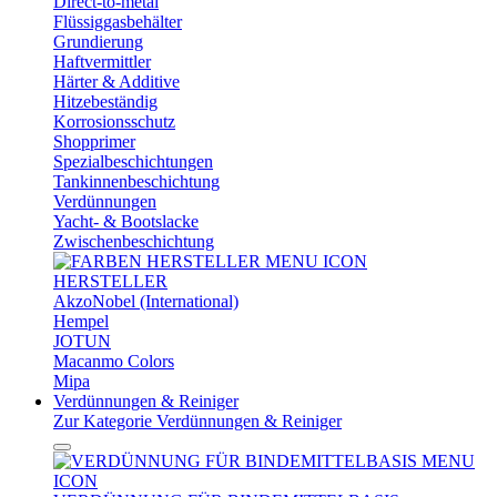
Direct-to-metal
Flüssiggasbehälter
Grundierung
Haftvermittler
Härter & Additive
Hitzebeständig
Korrosionsschutz
Shopprimer
Spezialbeschichtungen
Tankinnenbeschichtung
Verdünnungen
Yacht- & Bootslacke
Zwischenbeschichtung
HERSTELLER
AkzoNobel (International)
Hempel
JOTUN
Macanmo Colors
Mipa
Verdünnungen & Reiniger
Zur Kategorie Verdünnungen & Reiniger