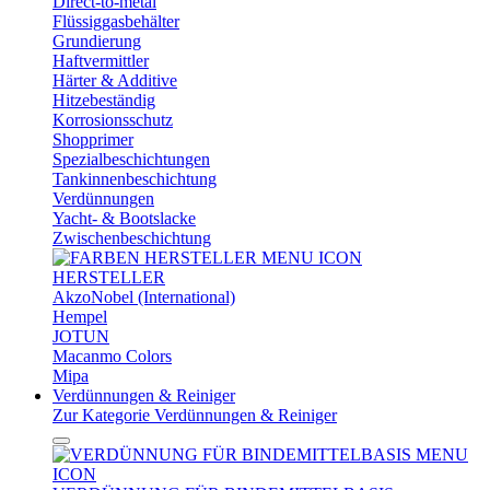
Direct-to-metal
Flüssiggasbehälter
Grundierung
Haftvermittler
Härter & Additive
Hitzebeständig
Korrosionsschutz
Shopprimer
Spezialbeschichtungen
Tankinnenbeschichtung
Verdünnungen
Yacht- & Bootslacke
Zwischenbeschichtung
HERSTELLER
AkzoNobel (International)
Hempel
JOTUN
Macanmo Colors
Mipa
Verdünnungen & Reiniger
Zur Kategorie Verdünnungen & Reiniger