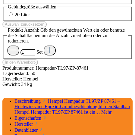
Gebindegröße
auswählen
20 Liter
Auswahl zurücksetzen
Produkt Anzahl: Gib den gewünschten Wert ein oder benutze
die Schaltflächen um die Anzahl zu erhöhen oder zu
reduzieren.
Set
In den Warenkorb
Produktnummer:
Hempadur-TL97/ZP-87461
Lagerbestand:
50
Hersteller:
Hempel
Gewicht:
34 kg
Beschreibung
Hempel Hempadur TL97/ZP 87461 –
Hochwirksame Epoxid-Grundbeschichtung für den Stahlbau
Hempel Hempadur TL97/ZP 87461 ist ein…
Mehr
Eigenschaften
Hersteller
Datenblätter