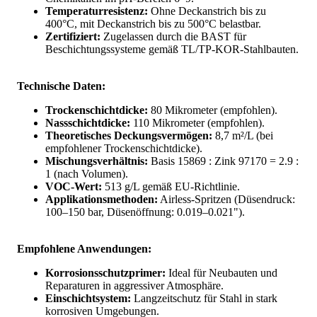
Temperaturresistenz:
Ohne Deckanstrich bis zu
400°C, mit Deckanstrich bis zu 500°C belastbar.
Zertifiziert:
Zugelassen durch die BAST für
Beschichtungssysteme gemäß TL/TP-KOR-Stahlbauten.
Technische Daten:
Trockenschichtdicke:
80 Mikrometer (empfohlen).
Nassschichtdicke:
110 Mikrometer (empfohlen).
Theoretisches Deckungsvermögen:
8,7 m²/L (bei
empfohlener Trockenschichtdicke).
Mischungsverhältnis:
Basis 15869 : Zink 97170 = 2.9 :
1 (nach Volumen).
VOC-Wert:
513 g/L gemäß EU-Richtlinie.
Applikationsmethoden:
Airless-Spritzen (Düsendruck:
100–150 bar, Düsenöffnung: 0.019–0.021").
Empfohlene Anwendungen:
Korrosionsschutzprimer:
Ideal für Neubauten und
Reparaturen in aggressiver Atmosphäre.
Einschichtsystem:
Langzeitschutz für Stahl in stark
korrosiven Umgebungen.