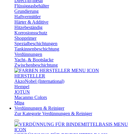
Direct-to-metal
Flüssiggasbehälter
Grundierung
Haftvermittler
Härter & Additive
Hitzebeständig
Korrosionsschutz
Shopprimer
Spezialbeschichtungen
Tankinnenbeschichtung
Verdünnungen
Yacht- & Bootslacke
Zwischenbeschichtung
HERSTELLER
AkzoNobel (International)
Hempel
JOTUN
Macanmo Colors
Mipa
Verdünnungen & Reiniger
Zur Kategorie Verdünnungen & Reiniger