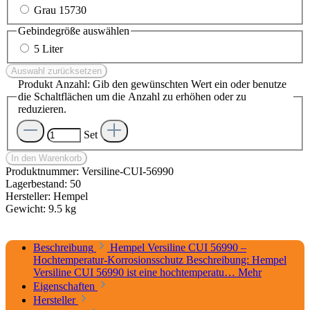
Grau 15730
Gebindegröße
auswählen
5 Liter
Auswahl zurücksetzen
Produkt Anzahl: Gib den gewünschten Wert ein oder benutze
die Schaltflächen um die Anzahl zu erhöhen oder zu
reduzieren.
Set
In den Warenkorb
Produktnummer:
Versiline-CUI-56990
Lagerbestand:
50
Hersteller:
Hempel
Gewicht:
9.5 kg
Beschreibung
Hempel Versiline CUI 56990 –
Hochtemperatur-Korrosionsschutz Beschreibung: Hempel
Versiline CUI 56990 ist eine hochtemperatu…
Mehr
Eigenschaften
Hersteller