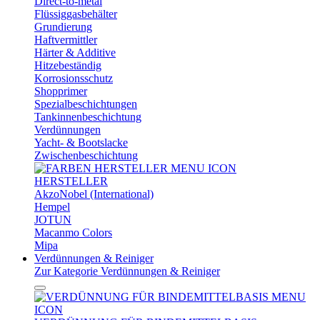
Direct-to-metal
Flüssiggasbehälter
Grundierung
Haftvermittler
Härter & Additive
Hitzebeständig
Korrosionsschutz
Shopprimer
Spezialbeschichtungen
Tankinnenbeschichtung
Verdünnungen
Yacht- & Bootslacke
Zwischenbeschichtung
HERSTELLER
AkzoNobel (International)
Hempel
JOTUN
Macanmo Colors
Mipa
Verdünnungen & Reiniger
Zur Kategorie Verdünnungen & Reiniger