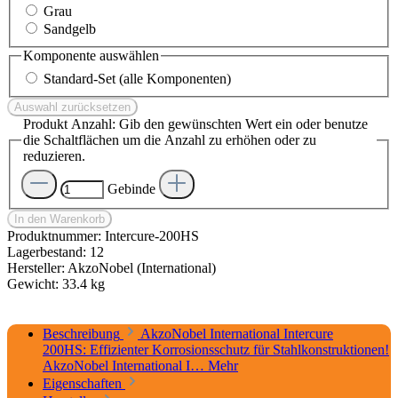
Grau
Sandgelb
Komponente
auswählen
Standard-Set (alle Komponenten)
Auswahl zurücksetzen
Produkt Anzahl: Gib den gewünschten Wert ein oder benutze
die Schaltflächen um die Anzahl zu erhöhen oder zu
reduzieren.
Gebinde
In den Warenkorb
Produktnummer:
Intercure-200HS
Lagerbestand:
12
Hersteller:
AkzoNobel (International)
Gewicht:
33.4 kg
Beschreibung
AkzoNobel International Intercure
200HS: Effizienter Korrosionsschutz für Stahlkonstruktionen!
AkzoNobel International I…
Mehr
Eigenschaften