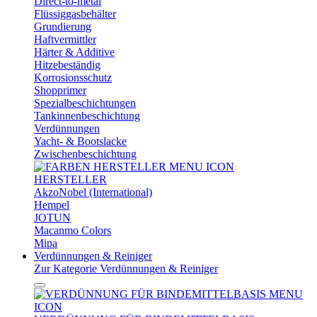
Direct-to-metal
Flüssiggasbehälter
Grundierung
Haftvermittler
Härter & Additive
Hitzebeständig
Korrosionsschutz
Shopprimer
Spezialbeschichtungen
Tankinnenbeschichtung
Verdünnungen
Yacht- & Bootslacke
Zwischenbeschichtung
HERSTELLER
AkzoNobel (International)
Hempel
JOTUN
Macanmo Colors
Mipa
Verdünnungen & Reiniger
Zur Kategorie Verdünnungen & Reiniger