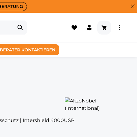
BERATUNG
Warenkorb enth
BERATER KONTAKTIEREN
sschutz | Intershield 4000USP