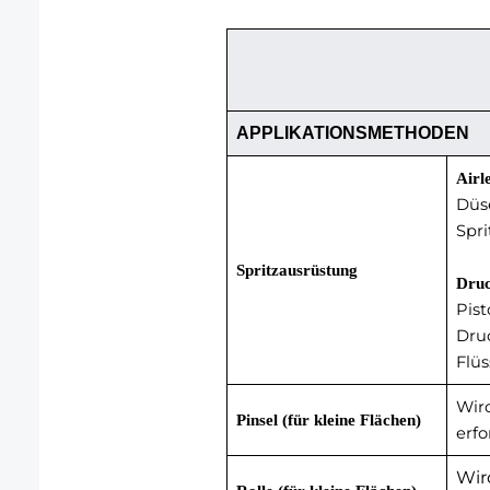
APPLIKATIONSMETHODEN
Airl
Düse
Spri
Spritzausrüstung
Druc
Pist
Dru
Flüs
Wird
Pinsel (für kleine Flächen)
erf
Wir