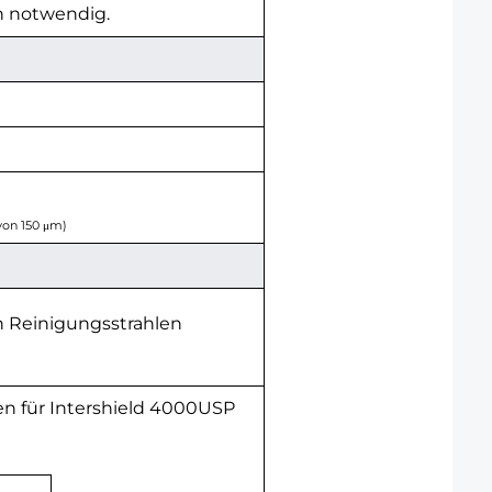
n notwendig.
von 150 μm)
h Reinigungsstrahlen
n für Intershield 4000USP