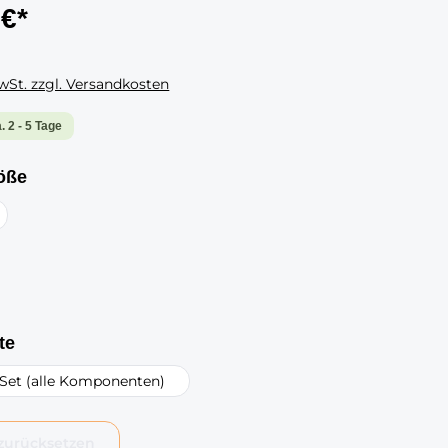
 €*
MwSt. zzgl. Versandkosten
a. 2 - 5 Tage
auswählen
öße
swählen
auswählen
te
Set (alle Komponenten)
zurücksetzen