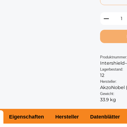
Produkt
Produktnummer
Intershiel
Lagerbestand:
12
Hersteller:
AkzoNobel (
Gewicht:
33.9 kg
Eigenschaften
Hersteller
Datenblätter