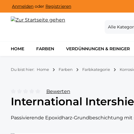
Anmelden
oder
Registrieren
m Hauptinhalt springen
Zur Suche springen
Zur Hauptnavigation springen
Alle Kategor
HOME
FARBEN
VERDÜNNUNGEN & REINIGER
Du bist hier:
Home
Farben
Farbkategorie
Korros
Bewerten
International Intersh
Durchschnittliche Bewertung von 0 von 5 Sternen
Passivierende Epoxidharz-Grundbeschichtung mit s