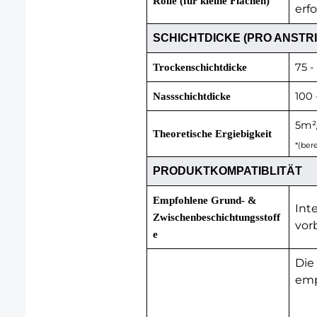
Rolle (für kleine Flächen)
erf
SCHICHTDICKE (PRO ANSTRI
75 -
Trockenschichtdicke
100 
Nassschichtdicke
5m²/
Theoretische Ergiebigkeit
*(ber
PRODUKTKOMPATIBLITÄT
Empfohlene Grund- &
Int
Zwischenbeschichtungsstoff
vor
e
Die
emp