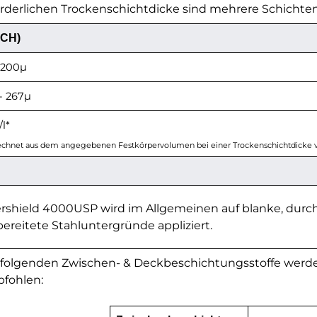
orderlichen Trockenschichtdicke sind mehrere Schichte
CH)
 200µ
- 267µ
l*
echnet aus dem angegebenen Festkörpervolumen bei einer Trockenschichtdicke 
ershield 4000USP wird im Allgemeinen auf blanke, durc
bereitete Stahluntergründe appliziert.
 folgenden Zwischen- & Deckbeschichtungsstoffe werde
fohlen: