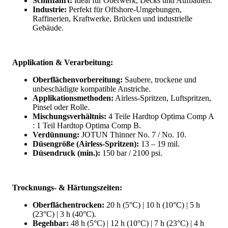
Schifffahrt:
Ideal für Oberwerk, Decks und Aufbauten.
Industrie:
Perfekt für Offshore-Umgebungen,
Raffinerien, Kraftwerke, Brücken und industrielle
Gebäude.
Applikation & Verarbeitung:
Oberflächenvorbereitung:
Saubere, trockene und
unbeschädigte kompatible Anstriche.
Applikationsmethoden:
Airless-Spritzen, Luftspritzen,
Pinsel oder Rolle.
Mischungsverhältnis:
4 Teile Hardtop Optima Comp A
: 1 Teil Hardtop Optima Comp B.
Verdünnung:
JOTUN Thinner No. 7 / No. 10.
Düsengröße (Airless-Spritzen):
13 – 19 mil.
Düsendruck (min.):
150 bar / 2100 psi.
Trocknungs- & Härtungszeiten:
Oberflächentrocken:
20 h (5°C) | 10 h (10°C) | 5 h
(23°C) | 3 h (40°C).
Begehbar:
48 h (5°C) | 12 h (10°C) | 7 h (23°C) | 4 h