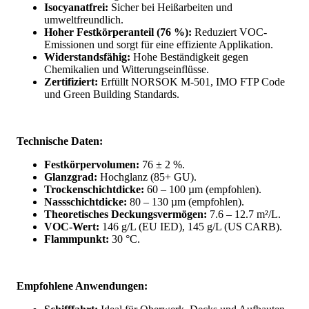
Isocyanatfrei:
Sicher bei Heißarbeiten und
umweltfreundlich.
Hoher Festkörperanteil (76 %):
Reduziert VOC-
Emissionen und sorgt für eine effiziente Applikation.
Widerstandsfähig:
Hohe Beständigkeit gegen
Chemikalien und Witterungseinflüsse.
Zertifiziert:
Erfüllt NORSOK M-501, IMO FTP Code
und Green Building Standards.
Technische Daten:
Festkörpervolumen:
76 ± 2 %.
Glanzgrad:
Hochglanz (85+ GU).
Trockenschichtdicke:
60 – 100 µm (empfohlen).
Nassschichtdicke:
80 – 130 µm (empfohlen).
Theoretisches Deckungsvermögen:
7.6 – 12.7 m²/L.
VOC-Wert:
146 g/L (EU IED), 145 g/L (US CARB).
Flammpunkt:
30 °C.
Empfohlene Anwendungen: