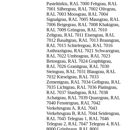
Pasteltürkis, RAL 7000 Fehgrau, RAL
7001 Silbergrau, RAL 7002 Olivgrau,
RAL 7003 Moosgrau, RAL 7004
Signalgrau, RAL 7005 Mausgrau, RAL
7006 Beigegrau, RAL 7008 Khakigrau,
RAL 7009 Grüngrau, RAL 7010
Zeltgrau, RAL 7011 Eisengrau, RAL
7012 Basaltgrau, RAL 7013 Braungrau,
RAL 7015 Schiefergrau, RAL 7016
Anthrazitgrau, RAL 7021 Schwarzgrau,
RAL 7022 Umbragrau, RAL 7023
Betongrau, RAL 7024 Graphitgrau,
RAL 7026 Granitgrau, RAL 7030
Steingrau, RAL 7031 Blaugrau, RAL
7032 Kieselgrau, RAL 7033
Zementgrau, RAL 7034 Gelbgrau, RAL
7035 Lichtgrau, RAL 7036 Platingrau,
RAL 7037 Staubgrau, RAL 7038
Achatgrau, RAL 7039 Quarzgrau, RAL
7040 Fenstergrau, RAL 7042
Verkehrsgrau A, RAL 7043
Verkehrsgrau B, RAL 7044 Seidengrau,
RAL 7045 Telegrau 1, RAL 7046
Telegrau 2, RAL 7047 Telegrau 4, RAL
8000 Grünbraun, RAL 8001