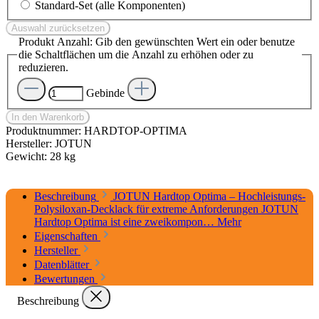
Standard-Set (alle Komponenten)
Auswahl zurücksetzen
Produkt Anzahl: Gib den gewünschten Wert ein oder benutze
die Schaltflächen um die Anzahl zu erhöhen oder zu
reduzieren.
Gebinde
In den Warenkorb
Produktnummer:
HARDTOP-OPTIMA
Hersteller:
JOTUN
Gewicht:
28 kg
Beschreibung
JOTUN Hardtop Optima – Hochleistungs-
Polysiloxan-Decklack für extreme Anforderungen JOTUN
Hardtop Optima ist eine zweikompon…
Mehr
Eigenschaften
Hersteller
Datenblätter
Bewertungen
Beschreibung