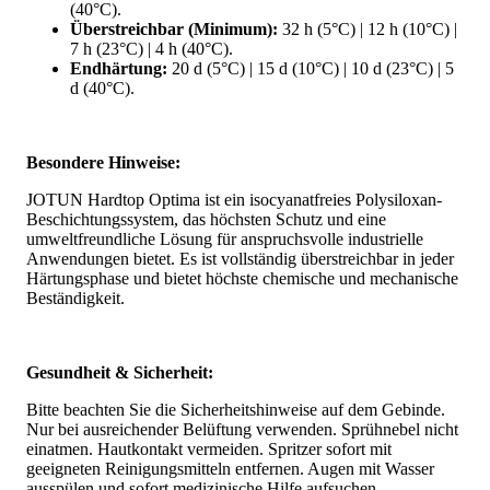
(40°C).
Überstreichbar (Minimum):
32 h (5°C) | 12 h (10°C) |
7 h (23°C) | 4 h (40°C).
Endhärtung:
20 d (5°C) | 15 d (10°C) | 10 d (23°C) | 5
d (40°C).
Besondere Hinweise:
JOTUN Hardtop Optima ist ein isocyanatfreies Polysiloxan-
Beschichtungssystem, das höchsten Schutz und eine
umweltfreundliche Lösung für anspruchsvolle industrielle
Anwendungen bietet. Es ist vollständig überstreichbar in jeder
Härtungsphase und bietet höchste chemische und mechanische
Beständigkeit.
Gesundheit & Sicherheit:
Bitte beachten Sie die Sicherheitshinweise auf dem Gebinde.
Nur bei ausreichender Belüftung verwenden. Sprühnebel nicht
einatmen. Hautkontakt vermeiden. Spritzer sofort mit
geeigneten Reinigungsmitteln entfernen. Augen mit Wasser
ausspülen und sofort medizinische Hilfe aufsuchen.