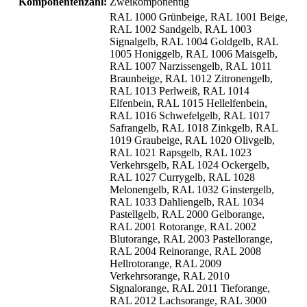
Komponentenzahl:
Zweikomponentig
RAL 1000 Grünbeige, RAL 1001 Beige,
RAL 1002 Sandgelb, RAL 1003
Signalgelb, RAL 1004 Goldgelb, RAL
1005 Honiggelb, RAL 1006 Maisgelb,
RAL 1007 Narzissengelb, RAL 1011
Braunbeige, RAL 1012 Zitronengelb,
RAL 1013 Perlweiß, RAL 1014
Elfenbein, RAL 1015 Hellelfenbein,
RAL 1016 Schwefelgelb, RAL 1017
Safrangelb, RAL 1018 Zinkgelb, RAL
1019 Graubeige, RAL 1020 Olivgelb,
RAL 1021 Rapsgelb, RAL 1023
Verkehrsgelb, RAL 1024 Ockergelb,
RAL 1027 Currygelb, RAL 1028
Melonengelb, RAL 1032 Ginstergelb,
RAL 1033 Dahliengelb, RAL 1034
Pastellgelb, RAL 2000 Gelborange,
RAL 2001 Rotorange, RAL 2002
Blutorange, RAL 2003 Pastellorange,
RAL 2004 Reinorange, RAL 2008
Hellrotorange, RAL 2009
Verkehrsorange, RAL 2010
Signalorange, RAL 2011 Tieforange,
RAL 2012 Lachsorange, RAL 3000