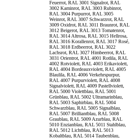
Feuerrot, RAL 3001 Signalrot, RAL
3002 Kaminrot, RAL 3003 Rubinrot,
RAL 3004 Purpurrot, RAL 3005
Weinrot, RAL 3007 Schwarzrot, RAL
3009 Oxidrot, RAL 3011 Braunrot, RAL
3012 Beigerot, RAL 3013 Tomatenrot,
RAL 3014 Altrosa, RAL 3015 Hellrosa,
RAL 3016 Korallenrot, RAL 3017 Rosé,
RAL 3018 Erdbeerrot, RAL 3022
Lachsrot, RAL 3027 Himbeerrot, RAL
3031 Orientrot, RAL 4001 Rotlila, RAL
4002 Rotviolett, RAL 4003 Erikaviolett,
RAL 4004 Bordeauxviolett, RAL 4005
Blaulila, RAL 4006 Verkehrspurpur,
RAL 4007 Purpurviolett, RAL 4008
Signalviolett, RAL 4009 Pastellviolett,
RAL 5000 Violettblau, RAL 5001
Grünblau, RAL 5002 Ultramarinblau,
RAL 5003 Saphirblau, RAL 5004
Schwarzblau, RAL 5005 Signalblau,
RAL 5007 Brilliantblau, RAL 5008
Graublau, RAL 5009 Azurblau, RAL
5010 Enzianblau, RAL 5011 Stahlblau,
RAL 5012 Lichtblau, RAL 5013
Kobaltblau, RAL 5014 Taubenblau,