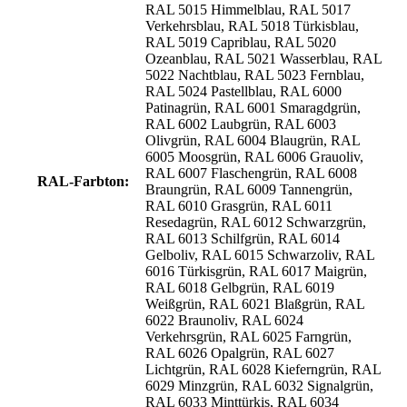
RAL 5015 Himmelblau, RAL 5017
Verkehrsblau, RAL 5018 Türkisblau,
RAL 5019 Capriblau, RAL 5020
Ozeanblau, RAL 5021 Wasserblau, RAL
5022 Nachtblau, RAL 5023 Fernblau,
RAL 5024 Pastellblau, RAL 6000
Patinagrün, RAL 6001 Smaragdgrün,
RAL 6002 Laubgrün, RAL 6003
Olivgrün, RAL 6004 Blaugrün, RAL
6005 Moosgrün, RAL 6006 Grauoliv,
RAL 6007 Flaschengrün, RAL 6008
RAL-Farbton:
Braungrün, RAL 6009 Tannengrün,
RAL 6010 Grasgrün, RAL 6011
Resedagrün, RAL 6012 Schwarzgrün,
RAL 6013 Schilfgrün, RAL 6014
Gelboliv, RAL 6015 Schwarzoliv, RAL
6016 Türkisgrün, RAL 6017 Maigrün,
RAL 6018 Gelbgrün, RAL 6019
Weißgrün, RAL 6021 Blaßgrün, RAL
6022 Braunoliv, RAL 6024
Verkehrsgrün, RAL 6025 Farngrün,
RAL 6026 Opalgrün, RAL 6027
Lichtgrün, RAL 6028 Kieferngrün, RAL
6029 Minzgrün, RAL 6032 Signalgrün,
RAL 6033 Minttürkis, RAL 6034