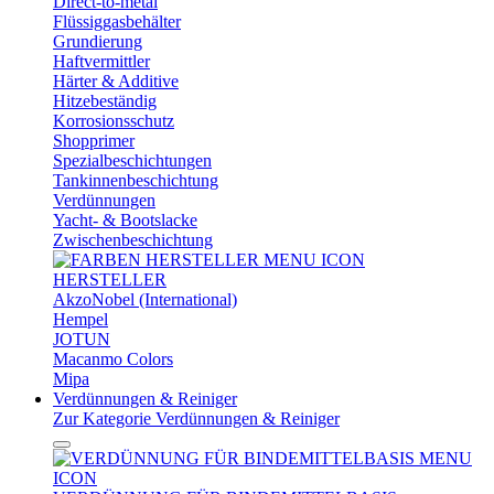
Direct-to-metal
Flüssiggasbehälter
Grundierung
Haftvermittler
Härter & Additive
Hitzebeständig
Korrosionsschutz
Shopprimer
Spezialbeschichtungen
Tankinnenbeschichtung
Verdünnungen
Yacht- & Bootslacke
Zwischenbeschichtung
HERSTELLER
AkzoNobel (International)
Hempel
JOTUN
Macanmo Colors
Mipa
Verdünnungen & Reiniger
Zur Kategorie Verdünnungen & Reiniger