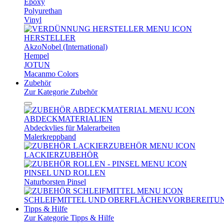
Epoxy
Polyurethan
Vinyl
HERSTELLER
AkzoNobel (International)
Hempel
JOTUN
Macanmo Colors
Zubehör
Zur Kategorie Zubehör
ABDECKMATERIALIEN
Abdeckvlies für Malerarbeiten
Malerkreppband
LACKIERZUBEHÖR
PINSEL UND ROLLEN
Naturborsten Pinsel
SCHLEIFMITTEL UND OBERFLÄCHENVORBEREITU
Tipps & Hilfe
Zur Kategorie Tipps & Hilfe