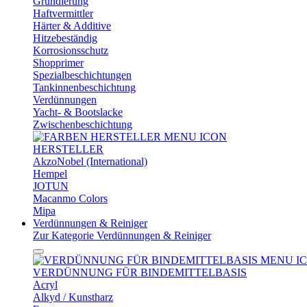
Grundierung
Haftvermittler
Härter & Additive
Hitzebeständig
Korrosionsschutz
Shopprimer
Spezialbeschichtungen
Tankinnenbeschichtung
Verdünnungen
Yacht- & Bootslacke
Zwischenbeschichtung
HERSTELLER
AkzoNobel (International)
Hempel
JOTUN
Macanmo Colors
Mipa
Verdünnungen & Reiniger
Zur Kategorie Verdünnungen & Reiniger
VERDÜNNUNG FÜR BINDEMITTELBASIS
Acryl
Alkyd / Kunstharz