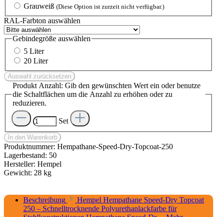
Grauweiß
(Diese Option ist zurzeit nicht verfügbar.)
RAL-Farbton
auswählen
Gebindegröße
auswählen
5 Liter
20 Liter
Auswahl zurücksetzen
Produkt Anzahl: Gib den gewünschten Wert ein oder benutze
die Schaltflächen um die Anzahl zu erhöhen oder zu
reduzieren.
Set
In den Warenkorb
Produktnummer:
Hempathane-Speed-Dry-Topcoat-250
Lagerbestand:
50
Hersteller:
Hempel
Gewicht:
28 kg
Beschreibung
Hempel Hempathane Speed-Dry Topcoat
250 – Schnelltrocknende Polyurethanlackfarbe für