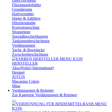
Direct-to-metal
Flüssiggasbehälter
Grundierung
Haftvermittler
Härter & Additive
Hitzebeständig
Korrosionsschutz
Shopprimer
Spezialbeschichtungen
Tankinnenbeschichtung
Verdünnungen
Yacht- & Bootslacke
Zwischenbeschichtung
HERSTELLER
AkzoNobel (International)
Hempel
JOTUN
Macanmo Colors
Mipa
Verdünnungen & Reiniger
Zur Kategorie Verdünnungen & Reiniger