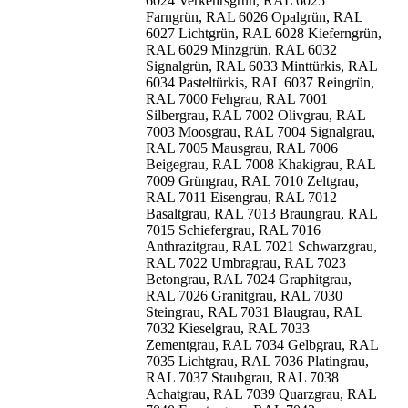
6024 Verkehrsgrün, RAL 6025
Farngrün, RAL 6026 Opalgrün, RAL
6027 Lichtgrün, RAL 6028 Kieferngrün,
RAL 6029 Minzgrün, RAL 6032
Signalgrün, RAL 6033 Minttürkis, RAL
6034 Pasteltürkis, RAL 6037 Reingrün,
RAL 7000 Fehgrau, RAL 7001
Silbergrau, RAL 7002 Olivgrau, RAL
7003 Moosgrau, RAL 7004 Signalgrau,
RAL 7005 Mausgrau, RAL 7006
Beigegrau, RAL 7008 Khakigrau, RAL
7009 Grüngrau, RAL 7010 Zeltgrau,
RAL 7011 Eisengrau, RAL 7012
Basaltgrau, RAL 7013 Braungrau, RAL
7015 Schiefergrau, RAL 7016
Anthrazitgrau, RAL 7021 Schwarzgrau,
RAL 7022 Umbragrau, RAL 7023
Betongrau, RAL 7024 Graphitgrau,
RAL 7026 Granitgrau, RAL 7030
Steingrau, RAL 7031 Blaugrau, RAL
7032 Kieselgrau, RAL 7033
Zementgrau, RAL 7034 Gelbgrau, RAL
7035 Lichtgrau, RAL 7036 Platingrau,
RAL 7037 Staubgrau, RAL 7038
Achatgrau, RAL 7039 Quarzgrau, RAL