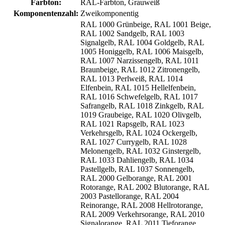
Farbton:
RAL-Farbton, Grauweiß
Komponentenzahl:
Zweikomponentig
RAL 1000 Grünbeige, RAL 1001 Beige,
RAL 1002 Sandgelb, RAL 1003
Signalgelb, RAL 1004 Goldgelb, RAL
1005 Honiggelb, RAL 1006 Maisgelb,
RAL 1007 Narzissengelb, RAL 1011
Braunbeige, RAL 1012 Zitronengelb,
RAL 1013 Perlweiß, RAL 1014
Elfenbein, RAL 1015 Hellelfenbein,
RAL 1016 Schwefelgelb, RAL 1017
Safrangelb, RAL 1018 Zinkgelb, RAL
1019 Graubeige, RAL 1020 Olivgelb,
RAL 1021 Rapsgelb, RAL 1023
Verkehrsgelb, RAL 1024 Ockergelb,
RAL 1027 Currygelb, RAL 1028
Melonengelb, RAL 1032 Ginstergelb,
RAL 1033 Dahliengelb, RAL 1034
Pastellgelb, RAL 1037 Sonnengelb,
RAL 2000 Gelborange, RAL 2001
Rotorange, RAL 2002 Blutorange, RAL
2003 Pastellorange, RAL 2004
Reinorange, RAL 2008 Hellrotorange,
RAL 2009 Verkehrsorange, RAL 2010
Signalorange, RAL 2011 Tieforange,