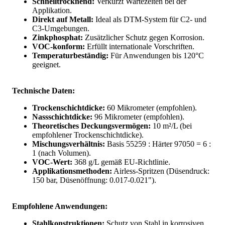
Schnelltrocknend:
Verkürzt Wartezeiten bei der
Applikation.
Direkt auf Metall:
Ideal als DTM-System für C2- und
C3-Umgebungen.
Zinkphosphat:
Zusätzlicher Schutz gegen Korrosion.
VOC-konform:
Erfüllt internationale Vorschriften.
Temperaturbeständig:
Für Anwendungen bis 120°C
geeignet.
Technische Daten:
Trockenschichtdicke:
60 Mikrometer (empfohlen).
Nassschichtdicke:
96 Mikrometer (empfohlen).
Theoretisches Deckungsvermögen:
10 m²/L (bei
empfohlener Trockenschichtdicke).
Mischungsverhältnis:
Basis 55259 : Härter 97050 = 6 :
1 (nach Volumen).
VOC-Wert:
368 g/L gemäß EU-Richtlinie.
Applikationsmethoden:
Airless-Spritzen (Düsendruck:
150 bar, Düsenöffnung: 0.017-0.021").
Empfohlene Anwendungen:
Stahlkonstruktionen:
Schutz von Stahl in korrosiven