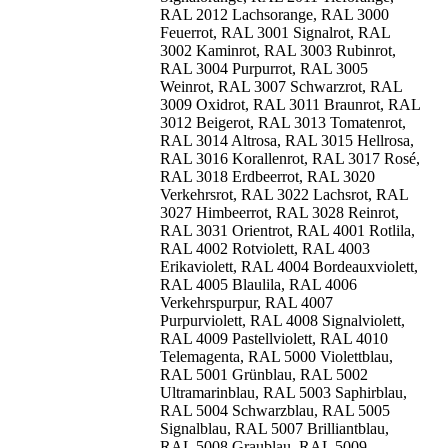
RAL 2012 Lachsorange, RAL 3000
Feuerrot, RAL 3001 Signalrot, RAL
3002 Kaminrot, RAL 3003 Rubinrot,
RAL 3004 Purpurrot, RAL 3005
Weinrot, RAL 3007 Schwarzrot, RAL
3009 Oxidrot, RAL 3011 Braunrot, RAL
3012 Beigerot, RAL 3013 Tomatenrot,
RAL 3014 Altrosa, RAL 3015 Hellrosa,
RAL 3016 Korallenrot, RAL 3017 Rosé,
RAL 3018 Erdbeerrot, RAL 3020
Verkehrsrot, RAL 3022 Lachsrot, RAL
3027 Himbeerrot, RAL 3028 Reinrot,
RAL 3031 Orientrot, RAL 4001 Rotlila,
RAL 4002 Rotviolett, RAL 4003
Erikaviolett, RAL 4004 Bordeauxviolett,
RAL 4005 Blaulila, RAL 4006
Verkehrspurpur, RAL 4007
Purpurviolett, RAL 4008 Signalviolett,
RAL 4009 Pastellviolett, RAL 4010
Telemagenta, RAL 5000 Violettblau,
RAL 5001 Grünblau, RAL 5002
Ultramarinblau, RAL 5003 Saphirblau,
RAL 5004 Schwarzblau, RAL 5005
Signalblau, RAL 5007 Brilliantblau,
RAL 5008 Graublau, RAL 5009